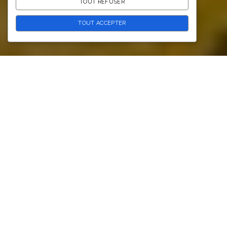
TOUT REFUSER
TOUT ACCEPTER
Si vous recherchez une idée de sortie rafraîchissante
dans les Pyrénées-Orientales,
le Frenzy Waterpark de
Torreilles mérite clairement votre attention
. Situé à
quelques minutes des plages et de Perpignan, ce parc
aquatique attire chaque année de nombreux visiteurs à
la recherche de sensations fortes, de loisirs en famille ou
simplement d’une journée détente sous le soleil du sud.
Nous avons eu l’occasion de découvrir le parc un samedi
du mois de juin et j’avais envie de partager avec vous
notre expérience. Entre les toboggans géants, le Water
Jump, les espaces de détente et les nombreuses
activités proposées,
voici mon avis complet
.